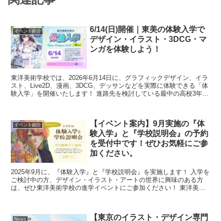
6/14(日)開催｜東美の体験入学で
イベント紹介
デザイン・イラスト・3DCG・マ
ンガを体験しよう！
東洋美術学校では、2026年6月14日に、グラフィックデザイン、イラ
スト、Live2D、漫画、3DCG、デッサンなどを実際に体験できる「体
験入学」を開催いたします！ 進路先を検討している最中の高校3年生
をはじめ、クリエイティブな分野...
【イベント案内】9月実施の『体
イベント紹介
験入学』と『学校説明会』の予約
を受付中です！ぜひお気軽にご参
加ください。
2025年9月に、『体験入学』と『学校説明会』を実施します！ 入学を
ご検討中の方、デザイン・イラスト・アートの世界に興味のある方
は、ぜひ東洋美術学校の進学イベントにご参加ください！ 東洋美術
学校は、創立79年を迎える歴史ある専...
【東京のイラスト・デザイン専門
News