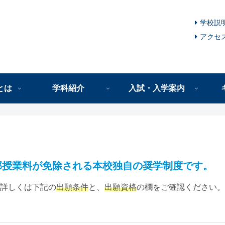
学校説
アクセ
とは
学科紹介
入試・入学案内
部授業料が免除される本校独自の奨学制度です。
詳しくは下記の
出願条件
と、
出願資格
の欄をご確認ください。