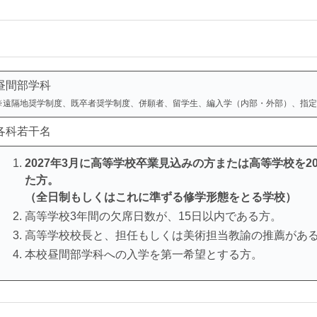
昼間部学科
※遠隔地奨学制度、既卒者奨学制度、併願者、留学生、編入学（内部・外部）、指定
各科若干名
2027年3月に高等学校卒業見込みの方または高等学校を2
た方。
（全日制もしくはこれに準ずる修学形態をとる学校）
高等学校3年間の欠席日数が、15日以内である方。
高等学校校長と、担任もしくは美術担当教諭の推薦があ
本校昼間部学科への入学を第一希望とする方。