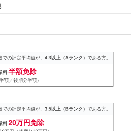
典
校での評定平均値が、
4.3以上（Aランク）
である方。
半額免除
業料
分半額／後期分半額）
校での評定平均値が、
3.5以上（Bランク）
である方。
20万円免除
業料