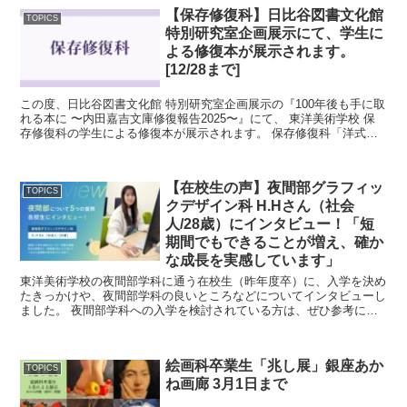
【保存修復科】日比谷図書文化館
TOPICS
特別研究室企画展示にて、学生に
よる修復本が展示されます。
[12/28まで]
この度、日比谷図書文化館 特別研究室企画展示の『100年後も手に取
れる本に 〜内田嘉吉文庫修復報告2025〜』にて、 東洋美術学校 保
存修復科の学生による修復本が展示されます。 保存修復科「洋式製
本修復」の実習で、書籍修復家の...
【在校生の声】夜間部グラフィッ
TOPICS
クデザイン科 H.Hさん（社会
人/28歳）にインタビュー！「短
期間でもできることが増え、確か
な成長を実感しています」
東洋美術学校の夜間部学科に通う在校生（昨年度卒）に、入学を決め
たきっかけや、夜間部学科の良いところなどについてインタビューし
ました。 夜間部学科への入学を検討されている方は、ぜひ参考にし
てください！ 夜間部の方向けのイベント情...
絵画科卒業生「兆し展」銀座あか
TOPICS
ね画廊 3月1日まで