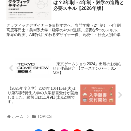
は？2年制・4年制・独学の進路と
必要スキル【2026年版】
グラフィックデザイナーを目指す方へ、専門学校（2年制）・4年制
高度専門士・美術系大学・独学の4つの道筋、必要な5つのスキル、
業界の現実、AI時代に変わるデザイナー像、高校生・社会人別の準
備、専門学校選びのチェックポイントまでを、東洋美術学校グラフィ
ックデザイン科／クリエイティブデザイン科の現場視点で解説した
2026年版ガイドです。
「東京ゲームショウ2024」出展のお知ら
せと作品紹介 【ブースナンバー：01-
N06】
【2025年度入学】2024年10月15日(火)よ
り第2期特待生入学の入学願書受付が開始
しました。締切日は11月9日(土)12:00で
す。
ホーム
TOPICS