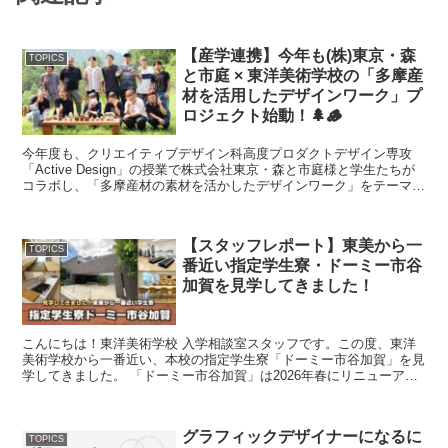
【産学連携】今年も(株)東京・森
TOPICS
と市庭 × 東洋美術学校の「多摩産
材を活用したデザインワーク」プ
ロジェクト始動！🌲🪵
今年度も、クリエイティブデザイン科高度プロダクトデザイン専攻
「Active Design」の授業で株式会社東京・森と市庭様と学生たちが
コラボし、「多摩産材の素材を活かしたデザインワーク」をテーマに
活動します。 このコラボでは、DA...
【スタッフレポート】東美から一
TOPICS
番近い指定学生寮・ドーミー市谷
加賀を見学してきました！
こんにちは！東洋美術学校 入学相談室スタッフです。この度、東洋
美術学校から一番近い、本校の指定学生寮「ドーミー市谷加賀」を見
学してきました。 「ドーミー市谷加賀」は2026年春にリニューアル
オープンする学生寮です。 本校からバ...
グラフィックデザイナーになるに
TOPICS