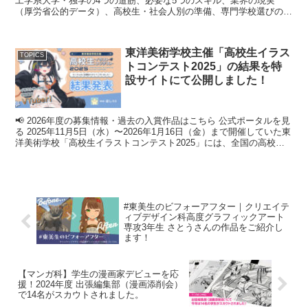
工学系大学・独学の4つの道筋、必要な5つのスキル、業界の現実
（厚労省公的データ）、高校生・社会人別の準備、専門学校選びのチ
ェックポイントまでを、東洋美術学校インダストリアルデザイン科の
現場視点で解説した2026年版ガイドです。
東洋美術学校主催「高校生イラス
TOPICS
トコンテスト2025」の結果を特
設サイトにて公開しました！
📢 2026年度の募集情報・過去の入賞作品はこちら 公式ポータルを見
る 2025年11月5日（水）〜2026年1月16日（金）まで開催していた東
洋美術学校「高校生イラストコンテスト2025」には、全国の高校生
から200点を超え...
#東美生のビフォーアフター｜クリエイテ
ィブデザイン科高度グラフィックアート
専攻3年生 さとうさんの作品をご紹介し
ます！
【マンガ科】学生の漫画家デビューを応
援！2024年度 出張編集部（漫画添削会）
で14名がスカウトされました。