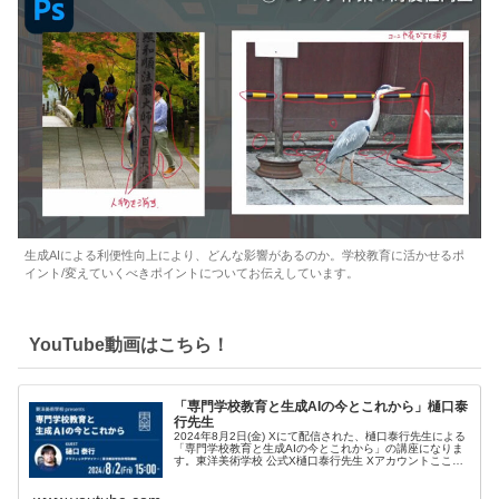
生成AIによる利便性向上により、どんな影響があるのか。学校教育に活かせるポ
イント/変えていくべきポイントについてお伝えしています。
YouTube動画はこちら！
「専門学校教育と生成AIの今とこれから」樋口泰
行先生
2024年8月2日(金) Xにて配信された、樋口泰行先生による
「専門学校教育と生成AIの今とこれから」の講座になりま
す。東洋美術学校 公式X樋口泰行先生 Xアカウントここ数
年で、デザイ...