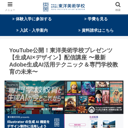
メニュー
検索
体験入学に参加する
学費を見る
入試・入学案内
資料請求はこちら
YouTube公開！東洋美術学校プレゼンツ
【生成AI×デザイン】配信講座 〜最新
Adobe生成AI活用テクニック＆専門学校教
育の未来〜
TOPICS