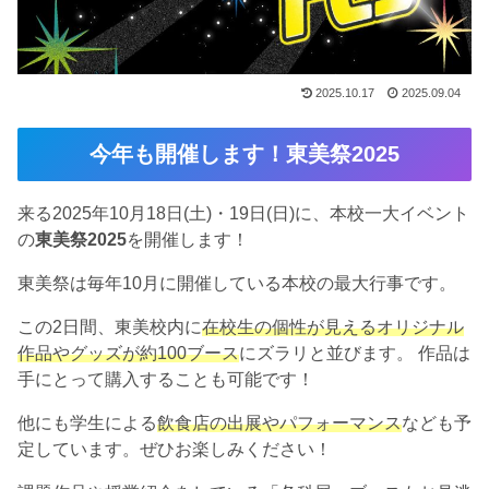
2025.10.17
2025.09.04
今年も開催します！東美祭2025
来る2025年10月18日(土)・19日(日)に、本校一大イベント
の
東美祭2025
を開催します！
東美祭は毎年10月に開催している本校の最大行事です。
この2日間、東美校内に
在校生の個性が見えるオリジナル
作品やグッズが約100ブース
にズラリと並びます。 作品は
手にとって購入することも可能です！
他にも学生による
飲食店の出展や
パフォーマンス
なども予
定しています。ぜひお楽しみください！