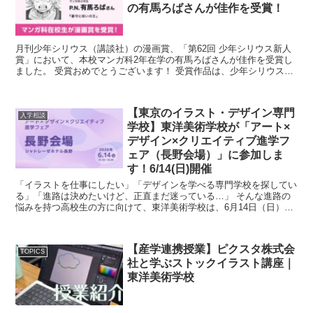
の有馬ろばさんが佳作を受賞！
月刊少年シリウス（講談社）の漫画賞、「第62回 少年シリウス新人
賞」において、本校マンガ科2年在学の有馬ろばさんが佳作を受賞し
ました。 受賞おめでとうございます！ 受賞作品は、少年シリウス1
月号電子版に掲載されます。 受...
【東京のイラスト・デザイン専門
入学相談
学校】東洋美術学校が「アート×
デザイン×クリエイティブ進学フ
ェア（長野会場）」に参加しま
す！6/14(日)開催
「イラストを仕事にしたい」「デザインを学べる専門学校を探してい
る」「進路は決めたいけど、正直まだ迷っている…」 そんな進路の
悩みを持つ高校生の方に向けて、東洋美術学校は、6月14日（日）開
催の「アート×デザイン×クリエイティブ🎨進学...
【産学連携授業】ピクスタ株式会
TOPICS
社と学ぶストックイラスト講座｜
東洋美術学校