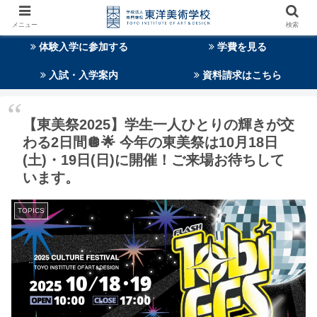
メニュー
検索
体験入学に参加する
学費を見る
入試・入学案内
資料請求はこちら
【東美祭2025】学生一人ひとりの輝きが交
わる2日間🪩🌟 今年の東美祭は10月18日
(土)・19日(日)に開催！ご来場お待ちして
います。
TOPICS