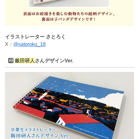
イラストレーター さとろく
X：
@satoroku_18
2️⃣
飯田研人
さんデザインVer.