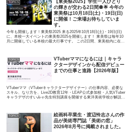
【東美祭2025】学生一人ひとり
TOPICS
の輝きが交わる2日間🪩🌟 今年の
東美祭は10月18日(土)・19日(日)
に開催！ご来場お待ちしていま
す。
今年も開催します！東美祭2025 来る2025年10月18日(土)・19日(日)
に、本校一大イベントの東美祭2025を開催します！ 東美祭は毎年10
月に開催している本校の最大行事です。 この2日間、東美校内に在校
生の個...
VTuberママになるには｜キャラ
TOPICS
クターデザインから配信デビュー
までの仕事と進路【2026年版】
VTuberママ（VTuberキャラクターデザイナー）の仕事内容、必要な
スキル、なり方を、Live2D教育12年・LEAP公式参加校・人気VTuber
キャラデザのすいみゃ先生特別講座を開催する東洋美術学校が解説。
専門学校で学ぶ意味と就職実績まで。
絵画科卒業生・渡辺怜志さんの作
TOPICS
品が美術専門誌「美術の窓」
2026年8月号に掲載されました。