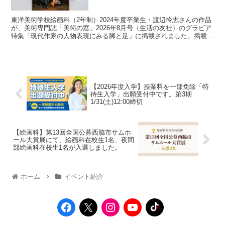
東洋美術学校絵画科（2年制）2024年度卒業生・渡辺怜志さんの作品
が、美術専門誌「美術の窓」2026年8月号（生活の友社）のグラビア
特集「現代作家の人物表現にみる脚と足」に掲載されました。掲載作
品は、本校での卒業制作であり、主体展新人賞を...
【2026年度入学】授業料を一部免除「特
待生入学」出願受付中です。第3期
1/31(土)12:00締切
【絵画科】第13回全国公募西脇市サムホ
ール大賞展にて、絵画科在校生1名、夜間
部絵画科在校生1名が入選しました。
ホーム
イベント紹介