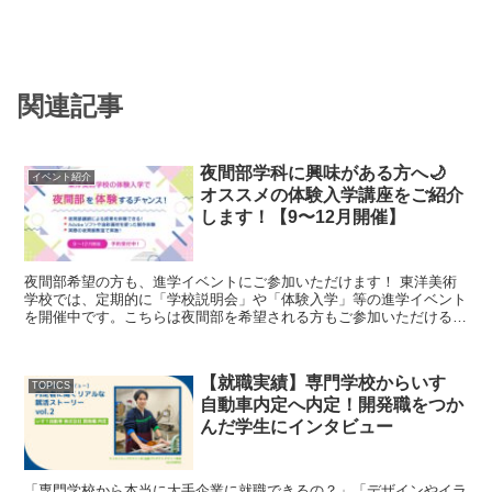
関連記事
夜間部学科に興味がある方へ🌙
イベント紹介
オススメの体験入学講座をご紹介
します！【9〜12月開催】
夜間部希望の方も、進学イベントにご参加いただけます！ 東洋美術
学校では、定期的に「学校説明会」や「体験入学」等の進学イベント
を開催中です。こちらは夜間部を希望される方もご参加いただけるイ
ベントとなっております！ 「体験入学」で...
【就職実績】専門学校からいすゞ
TOPICS
自動車内定へ内定！開発職をつか
んだ学生にインタビュー
「専門学校から本当に大手企業に就職できるの？」「デザインやイラ