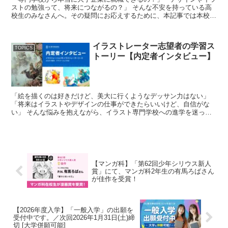
ストの勉強って、将来につながるの？」 そんな不安を持っている高
校生のみなさんへ。その疑問にお応えするために、本記事では本校卒
業生の就職実績インタビュー特集をお届けします！...
イラストレーター志望者の学習ス
TOPICS
トーリー【内定者インタビュー】
「絵を描くのは好きだけど、美大に行くようなデッサン力はない」
「将来はイラストやデザインの仕事ができたらいいけど、自信がな
い」 そんな悩みを抱えながら、イラスト専門学校への進学を迷って
いる高校生は少なくありません。 今回紹介す...
【マンガ科】「第62回少年シリウス新人
賞」にて、マンガ科2年生の有馬ろばさん
が佳作を受賞！
【2026年度入学】「一般入学」の出願を
受付中です。／次回2026年1月31日(土)締
切 [大学併願可能]