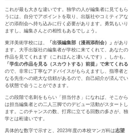
これが最も大きな違いです。独学の人が編集者に見てもら
うには、自分でアポイントを取り、出版社やコミティアな
どの添削会へ持ち込みに行く必要があります。勇気もいり
ますし、編集さんとの相性もあるでしょう。
東洋美術学校には、
「
出張編集部（漫画添削会）
」
があり
ます。大手出版社の編集者が学校に来てくれて、あなたの
作品を見てくれます（これほんと凄いんです）。しかも、
「学生の作品を見る（スカウトする）前提」で来てくれる
ので、非常に丁寧なアドバイスがもらえますし、指導者と
なる先生への絶大な信頼があるので、自己紹介が済んでい
る状態で会うことができます。
この段階で名刺をもらい「担当付き」になれば、そこから
は担当編集者との二人三脚でのデビュー活動がスタートし
ます。このチャンスの数、打席に立てる回数の多さが、独
学とは桁違いです。
具体的な数字で示すと、2023年度の本校マンガ科は
志望