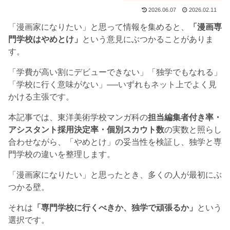
2026.06.07
2026.02.11
「漫画家になりたい」と思って情報を集めると、
「漫画専
門学校はやめとけ」
という意見にぶつかることがありま
す。
「学費が高い割にデビューできない」「独学でもなれる」
「学校に行く意味がない」──いずれもネット上でよく見
かける主張です。
本記事では、東洋美術学校マンガ科の
担当編集者付き率・
アシスタント採用決定率・個別スカウト数
の実数と照らし
合わせながら、「やめとけ」の妥当性を検証し、独学と専
門学校の違いを整理します。
「漫画家になりたい」と思ったとき、多くの人が最初にぶ
つかる壁。
それは
「専門学校に行くべきか、独学で頑張るか」
という
選択です。