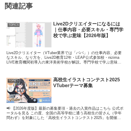
関連記事
Live2Dクリエイターになるには
TOPICS
｜仕事内容・必要スキル・専門学
校で学ぶ意味【2026年版】
Live2Dクリエイター（VTuber業界では「パパ」）の仕事内容、必要
なスキル、なり方を、Live2D教育12年・LEAP公式参加校・nizima
LIVE教育機関初導入の東洋美術学校が解説。専門学校で学ぶ意味、
東美コミックイラストコースの就職実績10社まで網羅。
高校生イラストコンテスト2025
TOPICS
VTuberテーマ募集
📢 【2026年度版】最新の募集要項・過去の入賞作品はこちら 公式ポ
ータルを見る この度、全国の高等学校に通う高校生の皆さん（学年
問わず）を対象にした「高校生イラストコンテスト2025」を開催し
ます！ 描くことが好きな気...