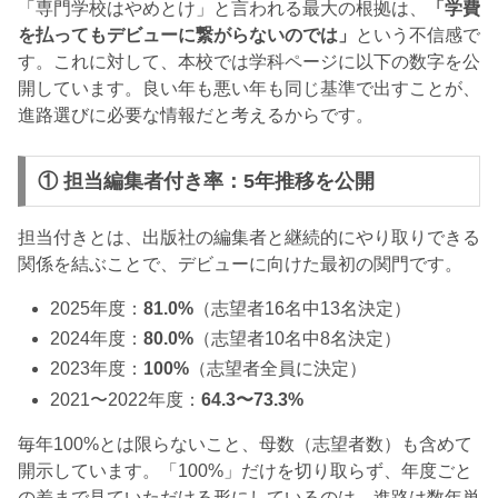
「専門学校はやめとけ」と言われる最大の根拠は、
「学費
を払ってもデビューに繋がらないのでは」
という不信感で
す。これに対して、本校では学科ページに以下の数字を公
開しています。良い年も悪い年も同じ基準で出すことが、
進路選びに必要な情報だと考えるからです。
① 担当編集者付き率：5年推移を公開
担当付きとは、出版社の編集者と継続的にやり取りできる
関係を結ぶことで、デビューに向けた最初の関門です。
2025年度：
81.0%
（志望者16名中13名決定）
2024年度：
80.0%
（志望者10名中8名決定）
2023年度：
100%
（志望者全員に決定）
2021〜2022年度：
64.3〜73.3%
毎年100%とは限らないこと、母数（志望者数）も含めて
開示しています。「100%」だけを切り取らず、年度ごと
の差まで見ていただける形にしているのは、進路は数年単