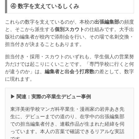
④ 数字を支えているしくみ
これらの数字を支えているのが、本校の
出張編集部
の頻度
と、そこから派生する
個別スカウト
の仕組みです。大手出
版社の編集者が校内で添削会を行い、その場で名刺交換・
担当付きが決まることもあります。
担当付き・採用・スカウトのいずれも、学生個人の営業努
力だけでは起こりにくいことです。「専門学校に行くと何
が違うのか」は、
編集者と出会う打席数
の差として、数字
に現れます。
▶ 関連：実際の卒業生デビュー事例
東洋美術学校マンガ科卒業生・漫画家の岩井あき先
生に、デビューまでの道のり、在学中の出張編集部
での担当編集者付き、連載作品が生まれた経緯を伺
っています。本人の言葉で確認できるリアルな実話
です。