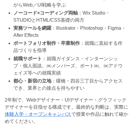
がらWeb／UI戦略を学ぶ
ノーコード×コーディング両軸
：Wix Studio・
STUDIOとHTML/CSS基礎の両方
実務ツールを網羅
：Illustrator・Photoshop・Figma・
After Effects
ポートフォリオ制作・卒業制作
：就職に直結する作
品づくりを指導
就職サポート
：就職ガイダンス・インターンシッ
プ・個人面談。㈱メンバーズ、ポート㈱、㈱アドウ
ェイズ等への就職実績
都心・新宿の立地
：曙橋・四谷三丁目からアクセス
でき、業界との接点を持ちやすい
2年制で、Webデザイナー・UIデザイナー・グラフィック
デザイナーを目指せる構成です。最終的な判断は、実際に
体験入学・オープンキャンパス
で授業や作品に触れて確か
めてください。