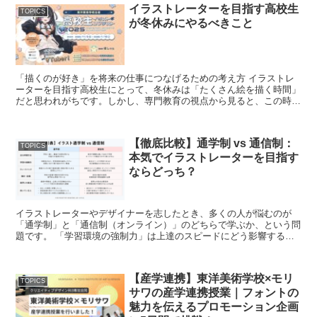
イラストレーターを目指す高校生
TOPICS
が冬休みにやるべきこと
「描くのが好き」を将来の仕事につなげるための考え方 イラストレ
ーターを目指す高校生にとって、冬休みは「たくさん絵を描く時間」
だと思われがちです。しかし、専門教育の視点から見ると、この時期
は描く量よりも「考え方」を整える期間だといえま...
【徹底比較】通学制 vs 通信制：
TOPICS
本気でイラストレーターを目指す
ならどっち？
イラストレーターやデザイナーを志したとき、多くの人が悩むのが
「通学制」と「通信制（オンライン）」のどちらで学ぶか、という問
題です。 「学習環境の強制力」は上達のスピードにどう影響するの
か？ 決まった時間割で集中的に制作に向き合...
【産学連携】東洋美術学校×モリ
TOPICS
サワの産学連携授業｜フォントの
魅力を伝えるプロモーション企画