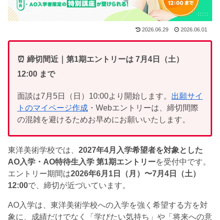
2026.06.29
2026.06.01
⏰ 締切間近｜第1期エントリーは 7月4日（土）
12:00 まで
面談は7月5日（日）10:00より開始します。
出願サイ
トのマイページ作成
・Webエントリーは、締切間際
の混雑を避けるためお早めにお願いいたします。
東洋美術学校では、
2027年4月入学希望者を対象とした
AO入学・AO特待生入学 第1期エントリー
を受付中です。
エントリー期間は
2026年6月1日（月）〜7月4日（土）
12:00
で、締切が近づいています。
AO入学は、東洋美術学校への入学を強く希望する方を対
象に、成績だけでなく「学びたい気持ち」や「将来への意