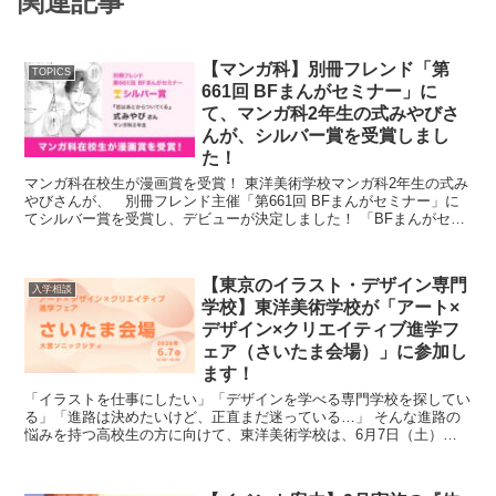
関連記事
【マンガ科】別冊フレンド「第
TOPICS
661回 BFまんがセミナー」に
て、マンガ科2年生の式みやびさ
んが、シルバー賞を受賞しまし
た！
マンガ科在校生が漫画賞を受賞！ 東洋美術学校マンガ科2年生の式み
やびさんが、 別冊フレンド主催「第661回 BFまんがセミナー」に
てシルバー賞を受賞し、デビューが決定しました！ 「BFまんがセミ
ナー」は、別冊フレンド本誌連載作...
【東京のイラスト・デザイン専門
入学相談
学校】東洋美術学校が「アート×
デザイン×クリエイティブ進学フ
ェア（さいたま会場）」に参加し
ます！
「イラストを仕事にしたい」「デザインを学べる専門学校を探してい
る」「進路は決めたいけど、正直まだ迷っている…」 そんな進路の
悩みを持つ高校生の方に向けて、東洋美術学校は、6月7日（土）開
催の「アート×デザイン×クリエイティブ🎨進学フ...