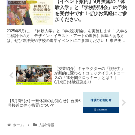
【イベント案内】9月実施の『体
イベント紹介
験入学』と『学校説明会』の予約
を受付中です！ぜひお気軽にご参
加ください。
2025年9月に、『体験入学』と『学校説明会』を実施します！ 入学を
ご検討中の方、デザイン・イラスト・アートの世界に興味のある方
は、ぜひ東洋美術学校の進学イベントにご参加ください！ 東洋美術
学校は、創立79年を迎える歴史ある専...
【授業紹介】キャラクターの「説得力」
が劇的に変わる！コミックイラストコー
スの「10分間クロッキー」とは？｜
6/14(日)体験授業あり
【6月3日(水) 一斉休講のお知らせ】台風6
号接近に伴う措置について
ホーム
入試情報