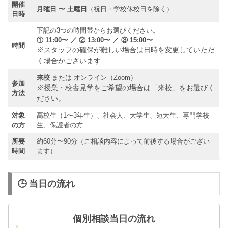
開催
月曜日 〜 土曜日
（祝日・学校休校日を除く）
日時
下記の3つの時間帯からお選びください。
① 11:00〜 ／ ② 13:00〜 ／ ③ 15:00〜
時間
※スタッフの確保が難しい場合は日時を変更していただ
く場合がございます
来校
または オンライン（Zoom）
参加
※授業・校舎見学をご希望の場合は「来校」をお選びく
方法
ださい。
対象
高校生（1〜3年生）、社会人、大学生、短大生、専門学校
の方
生、保護者の方
所要
約60分〜90分（ご相談内容によって前後する場合がござい
時間
ます）
🕒 当日の流れ
個別相談当日の流れ