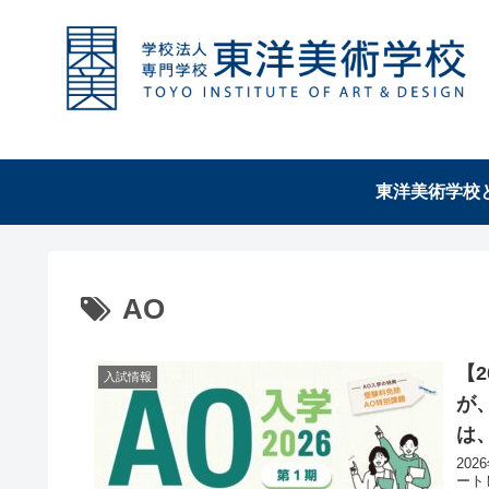
東洋美術学校
AO
【
入試情報
が
は、
20
ート