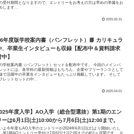
の受付期間となりますので、エントリーをお考えの方は早めの準備をお
めします...
2025.05.31
026年度版学校案内書（パンフレット）📘 カリキュラ
や、卒業生インタビューも収録【配布中＆資料請求
付中】
の学校案内書（パンフレット）セットを配布中です。 今回のメインパ
レットには、各学科の最新情報はもちろん、企業やフリーランスとして
線で活躍中の卒業生インタビューもたっぷり掲載しています。 そして
フレットセットの中...
2025.04.01
2025年度入学】AO入学（総合型選抜）第1期のエン
ーは6月1日(土)10:00から7月6日(土)12:00まで。
いよ今年度もAO入学のエントリーが2024年6月1日(土)より開始いたし
。第1期AOエントリー受付は7月6日(土)12:00までの約1ヶ月間です。 ※