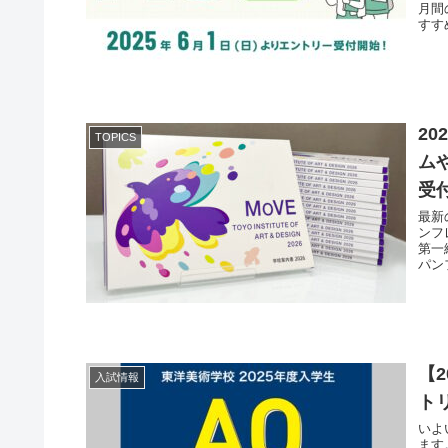
月間
すす
2
TOPICS
ム
受
最新
ンフ
第一
パン
【
入試情報
トリ
いよ
ます