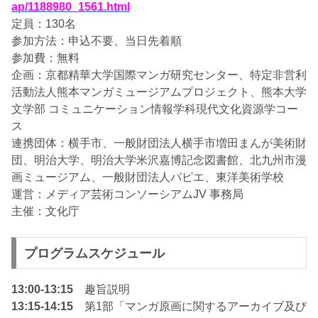
ap/1188980_1561.html
定員：130名
参加方法：申込不要、当日先着順
参加費：無料
企画：京都精華大学国際マンガ研究センター、特定非営利
活動法人熊本マンガミュージアムプロジェクト、熊本大学
文学部 コミュニケーション情報学科現代文化資源学コー
ス
連携団体：横手市、一般財団法人横手市増田まんが美術財
団、明治大学、明治大学米沢嘉博記念図書館、北九州市漫
画ミュージアム、一般財団法人パピエ、東洋美術学校
運営：メディア芸術コンソーシアムJV 事務局
主催：文化庁
プログラムスケジュール
13:00-13:15
趣旨説明
13:15-14:15
第1部「マンガ原画に関するアーカイブ及び