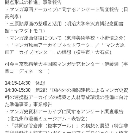
拠点形成の推進」事業報告
・マンガ原画アーカイブに関するアンケート調査報告（日
高利泰）
・三原順原画の整理と活用（明治大学米沢嘉博記念図書
館・ヤマダトモコ）
・マンガ原画修復について（東洋美術学校・小野慎之介）
・「マンガ原画アーカイブネットワーク」／「 マンガ原
画アーカイブセンター」の構想（横手市・大石卓）
司会＝京都精華大学国際マンガ研究センター・伊藤遊（事
業コーディネーター）
14:15-14:30
休憩
14:30-15:30
第2部「国内外の機関連携によるマンガ史資
料の連携型アーカイブの構築と人材育成環境の整備に向け
た準備事業」事業報告
・マンガ史資料アーカイブに関するアンケート調査報告
（北九州市漫画ミュージアム・表智之）
・「共同保管倉庫（複本プール）」の構想と展望（特定非
営利活動法人熊本マンガミュージアムプロジェクト・橋本