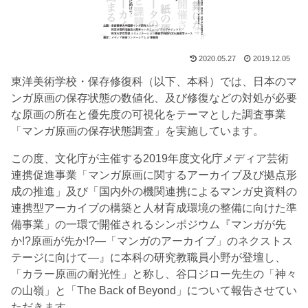
2020.05.27
2019.12.05
東洋美術学校・保存修復科（以下、本科）では、日本のマ
ンガ原画の保存状態の数値化、及び修復などの対処が必要
な原画の所在と優先度の可視化をテーマとした調査事業
「マンガ原画の保存状態調査」を実施しています。
この度、文化庁が主催する2019年度文化庁メディア芸術
連携促進事業「マンガ原画に関するアーカイブ及び拠点形
成の推進」及び「国内外の機関連携によるマンガ史資料の
連携型アーカイブの構築と人材育成環境の整備に向けた準
備事業」の一環で開催されるシンポジウム『マンガが先
か!?原画が先か!?―「マンガのアーカイブ」のネクストス
テージに向けて―』に本科の研究教職員小野が登壇し、
「カラー原画の耐光性」と称し、谷口ジロー先生の「神々
の山嶺」と「The Back of Beyond」について報告させてい
ただきます。