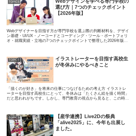
Webデザインを学べる専門学校の
TOPICS
選び方｜7つのチェックポイント
【2026年版】
Webデザイナーを目指す方が専門学校を選ぶ際の判断材料を、デザイ
ン基礎・UI/UX・ノーコードとコーディング・ツール・ポートフォリ
オ・就職実績・立地の7つのチェックポイントで整理した2026年版ガ
イド。専門学校・大学・オンラインスクールの違い、2年制と4年制
の違い、オープンキャンパスで見るべき点まで、東洋美術学校 Web
デザイナーコースの現場視点で解説します。
イラストレーターを目指す高校生
TOPICS
が冬休みにやるべきこと
「描くのが好き」を将来の仕事につなげるための考え方 イラストレ
ーターを目指す高校生にとって、冬休みは「たくさん絵を描く時間」
だと思われがちです。しかし、専門教育の視点から見ると、この時期
は描く量よりも「考え方」を整える期間だといえま...
【産学連携】Live2Dの祭典
TOPICS
「alive2025」に、今年も出展し
ました。