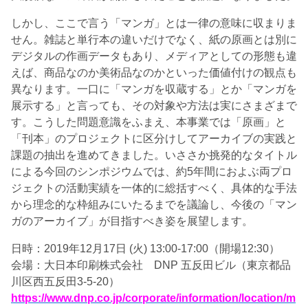
しかし、ここで言う「マンガ」とは一律の意味に収まりま
せん。雑誌と単行本の違いだけでなく、紙の原画とは別に
デジタルの作画データもあり、メディアとしての形態も違
えば、商品なのか美術品なのかといった価値付けの観点も
異なります。一口に「マンガを収蔵する」とか「マンガを
展示する」と言っても、その対象や方法は実にさまざまで
す。こうした問題意識をふまえ、本事業では「原画」と
「刊本」のプロジェクトに区分けしてアーカイブの実践と
課題の抽出を進めてきました。いささか挑発的なタイトル
による今回のシンポジウムでは、約5年間におよぶ両プロ
ジェクトの活動実績を一体的に総括すべく、具体的な手法
から理念的な枠組みにいたるまでを議論し、今後の「マン
ガのアーカイブ」が目指すべき姿を展望します。
日時：2019年12月17日 (火) 13:00-17:00（開場12:30）
会場：大日本印刷株式会社 DNP 五反田ビル（東京都品
川区西五反田3-5-20）
https://www.dnp.co.jp/corporate/information/location/m