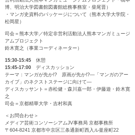
博、明治大学図書館図書館総務事務室・柴尾晋）
・マンガ史資料のパッケージについて（熊本大学大学院・
松岡星）
司会＝熊本大学／特定非営利活動法人熊本マンガミュージ
アムプロジェクト
鈴木寛之（事業コーディネーター）
15:30-15:45
休憩
15:45-17:00
ディスカッション
テーマ：マンガが先か!? 原画が先か!?―「マンガのアー
カイブ」のネクストステージに向けて―
ディスカッサント＝赤松健・森川嘉一郎・伊藤遊・鈴木寛
之
司会＝京都精華大学・吉村和真
＜お問合わせ＞
メディア芸術コンソーシアムJV事務局 京都事務所
〒604-8241 京都市中京区三条通新町西入ル釜座町22