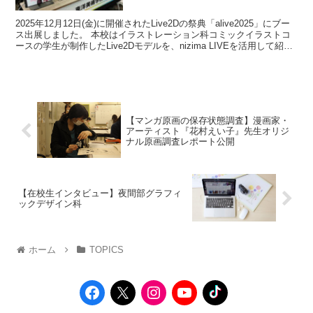
2025年12月12日(金)に開催されたLive2Dの祭典「alive2025」にブー
ス出展しました。 本校はイラストレーション科コミックイラストコ
ースの学生が制作したLive2Dモデルを、nizima LIVEを活用して紹介
しまし...
【マンガ原画の保存状態調査】漫画家・
アーティスト『花村えい子』先生オリジ
ナル原画調査レポート公開
【在校生インタビュー】夜間部グラフィ
ックデザイン科
ホーム
TOPICS