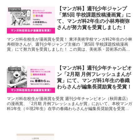
【マンガ科】週刊少年ジャンプ
TOPICS
「第5回 学校課題投稿漫画賞」に
て、マンガ科2年生の小林寿樹弥
さんが努力賞を受賞しました！
マンガ科在校生が漫画賞を受賞！ 東洋美術学校マンガ科2年生の小林
寿樹弥さんが、週刊少年ジャンプ主催の「第5回 学校課題投稿漫画
賞」にて努力賞を受賞しました！ この賞は、美術系・芸術系の高
校・大学・専門学校に在籍する学生を対象と...
【マンガ科】週刊少年チャンピオ
TOPICS
ン「2月期 月例フレッシュまんが
賞」にて、マンガ科1年生の春織
わらさんが編集長奨励賞を受賞！
マンガ科在校生が漫画賞を受賞 週刊少年チャンピオン（秋田書店）
の漫画賞、「2月期 月例フレッシュまんが賞」において、本校マンガ
科1年生（※現2年生）在学の春織わらさんが編集長奨励賞を受賞し
ました。 実はこれが初めて描いた漫画作...