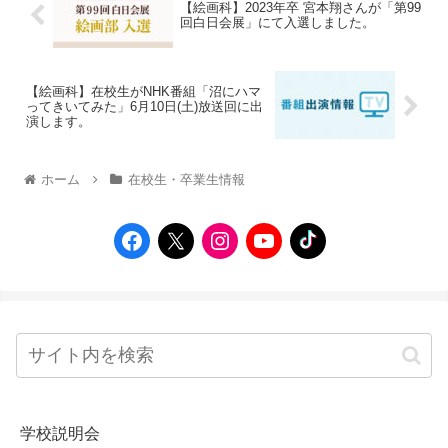
【絵画科】2023年卒 宮本翔さんが「第99
回白日会展」にて入選しました。
【絵画科】在校生がNHK番組「沼にハマ
ってきいてみた」6月10日(土)放送回に出
演します。
ホーム
在校生・卒業生情報
学校説明会