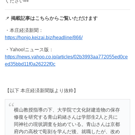
ください👀
📌
掲載記事はこちらからご覧いただけます
・本庄経済新聞：
https://honjo.keizai.biz/headline/866/
・Yahoo!ニュース版：
https://news.yahoo.co.jp/articles/02b3993aa772055ed0ce
ed35bbd11f0a26222f0c
【以下 本庄経済新聞版より抜粋】
横山教授指導の下、大学院で文化財建造物の保存
修復を研究する青山莉緒さんは学部生2人と共に
同神社の現状調査を始めている。青山さんは京都
府内の高校で彫刻を学んだ後、就職したが、改め