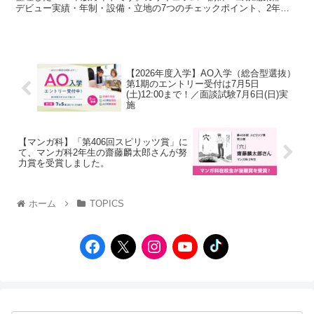
デビュー実績・年制・設備・立地の7つのチェックポイント、2年制
／3年制／4年制の違い、東京の主要校のタイプ別整理、学費の目
安、オープンキャンパスで見るべき項目まで、複数校を客観的に比較
するための判断軸を、東洋美術学校マンガ科の現場経験から解説しま
す。
【2026年度入学】AO入学（総合型選抜）
第1期のエントリー受付は7月5日
(土)12:00まで！／面談試験7月6日(日)実
施
【マンガ科】「第406回スピリッツ賞」に
て、マンガ科2年生の齋藤麟太郎さんが努
力賞を受賞しました。
ホーム
TOPICS