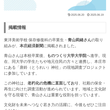
2025.06.20
2025.06.19
掲載情報
東洋美術学校 保存修復科の卒業生・
青山莉緒さん
の取り
組みが、
本庄経済新聞
に掲載されました。
青山さんは本校卒業後、
ものつくり大学大学院
へ進学。現
在、同大学の学生たちや地元住民の方々と連携し、本庄市
にある「唐鈴（とうれい）神社」の現地調査プロジェクト
に参加しています。
この神社は、
老朽化の危機に直面しており
、社殿の保全・
再生に向けた調査活動が進められています。地域と文化財
を守る現場で、青山さんは重要な役割を担っています。
文化財を未来へつなぐ若き力の活躍に、今後もぜひご注目