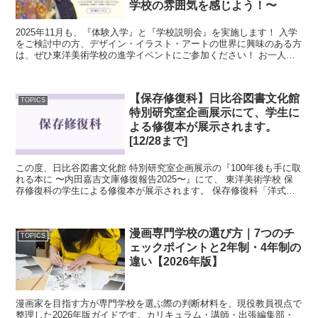
学校の雰囲気を感じよう！〜
2025年11月も、『体験入学』と『学校説明会』を実施します！ 入学
をご検討中の方、デザイン・イラスト・アートの世界に興味のある方
は、ぜひ東洋美術学校の進学イベントにご参加ください！ お一人で
の参加に限らず、お友達同士や、同伴...
【保存修復科】日比谷図書文化館
TOPICS
特別研究室企画展示にて、学生に
よる修復本が展示されます。
[12/28まで]
この度、日比谷図書文化館 特別研究室企画展示の『100年後も手に取
れる本に 〜内田嘉吉文庫修復報告2025〜』にて、 東洋美術学校 保
存修復科の学生による修復本が展示されます。 保存修復科「洋式製
本修復」の実習で、書籍修復家の...
漫画専門学校の選び方｜7つのチ
TOPICS
ェックポイントと2年制・4年制の
違い【2026年版】
漫画家を目指す方が専門学校を選ぶ際の判断材料を、現役教員視点で
整理した2026年版ガイドです。カリキュラム・講師・出張編集部・