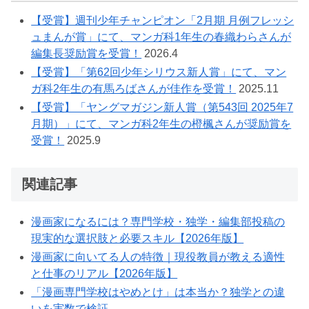
【受賞】週刊少年チャンピオン「2月期 月例フレッシ
ュまんが賞」にて、マンガ科1年生の春織わらさんが
編集長奨励賞を受賞！
2026.4
【受賞】「第62回少年シリウス新人賞」にて、マン
ガ科2年生の有馬ろばさんが佳作を受賞！
2025.11
【受賞】「ヤングマガジン新人賞（第543回 2025年7
月期）」にて、マンガ科2年生の橙楓さんが奨励賞を
受賞！
2025.9
関連記事
漫画家になるには？専門学校・独学・編集部投稿の
現実的な選択肢と必要スキル【2026年版】
漫画家に向いてる人の特徴｜現役教員が教える適性
と仕事のリアル【2026年版】
「漫画専門学校はやめとけ」は本当か？独学との違
いを実数で検証