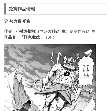
受賞作品情報
🏆
努力賞 受賞
作者：小林寿樹弥（マンガ科2年生）
※制作時1年生
作品名：「怪鬼殲伐」
（8P）