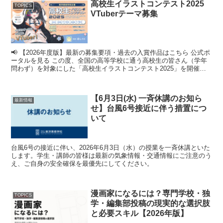
高校生イラストコンテスト2025
TOPICS
VTuberテーマ募集
📢 【2026年度版】最新の募集要項・過去の入賞作品はこちら 公式ポ
ータルを見る この度、全国の高等学校に通う高校生の皆さん（学年
問わず）を対象にした「高校生イラストコンテスト2025」を開催し
ます！ 描くことが好きな気...
【6月3日(水) 一斉休講のお知ら
最新情報
せ】台風6号接近に伴う措置につ
いて
台風6号の接近に伴い、2026年6月3日（水）の授業を一斉休講といた
します。学生・講師の皆様は最新の気象情報・交通情報にご注意のう
え、ご自身の安全確保を最優先にしてください。
漫画家になるには？専門学校・独
TOPICS
学・編集部投稿の現実的な選択肢
と必要スキル【2026年版】