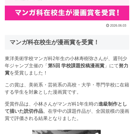
2026.06.03
マンガ科在校生が漫画賞を受賞！
東洋美術学校マンガ科2年生の小林寿樹弥さんが、週刊少
年ジャンプ主催の「
第5回 学校課題投稿漫画賞
」にて
努力
賞
を受賞しました！
この賞は、美術系・芸術系の高校・大学・専門学校に在籍
する学生を対象とした漫画賞です。
受賞作品は、小林さんがマンガ科1年生時の
進級制作とし
て描いた読切作品
。在学中の課題作品が、全国規模の漫画
賞で評価される結果となりました。