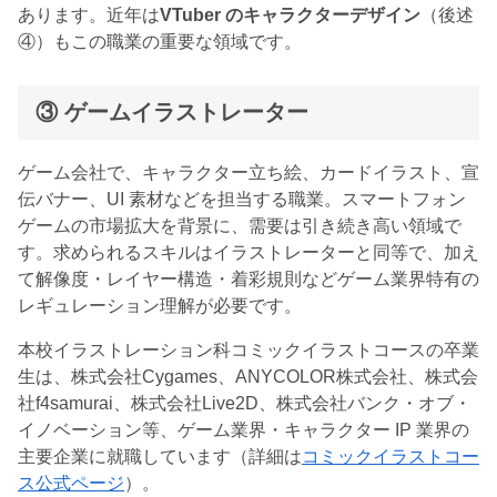
あります。近年は
VTuber のキャラクターデザイン
（後述
④）もこの職業の重要な領域です。
③ ゲームイラストレーター
ゲーム会社で、キャラクター立ち絵、カードイラスト、宣
伝バナー、UI 素材などを担当する職業。スマートフォン
ゲームの市場拡大を背景に、需要は引き続き高い領域で
す。求められるスキルはイラストレーターと同等で、加え
て解像度・レイヤー構造・着彩規則などゲーム業界特有の
レギュレーション理解が必要です。
本校イラストレーション科コミックイラストコースの卒業
生は、株式会社Cygames、ANYCOLOR株式会社、株式会
社f4samurai、株式会社Live2D、株式会社バンク・オブ・
イノベーション等、ゲーム業界・キャラクター IP 業界の
主要企業に就職しています（詳細は
コミックイラストコー
ス公式ページ
）。