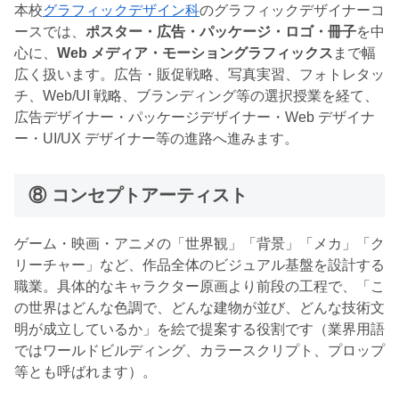
本校
グラフィックデザイン科
のグラフィックデザイナーコ
ースでは、
ポスター・広告・パッケージ・ロゴ・冊子
を中
心に、
Web メディア・モーショングラフィックス
まで幅
広く扱います。広告・販促戦略、写真実習、フォトレタッ
チ、Web/UI 戦略、ブランディング等の選択授業を経て、
広告デザイナー・パッケージデザイナー・Web デザイナ
ー・UI/UX デザイナー等の進路へ進みます。
⑧ コンセプトアーティスト
ゲーム・映画・アニメの「世界観」「背景」「メカ」「ク
リーチャー」など、作品全体のビジュアル基盤を設計する
職業。具体的なキャラクター原画より前段の工程で、「こ
の世界はどんな色調で、どんな建物が並び、どんな技術文
明が成立しているか」を絵で提案する役割です（業界用語
ではワールドビルディング、カラースクリプト、プロップ
等とも呼ばれます）。