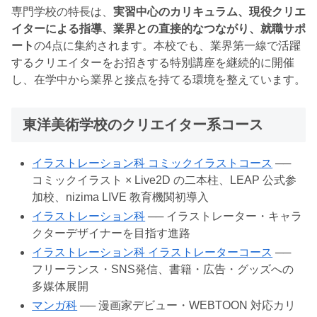
専門学校の特長は、
実習中心のカリキュラム、現役クリエ
イターによる指導、業界との直接的なつながり、就職サポ
ート
の4点に集約されます。本校でも、業界第一線で活躍
するクリエイターをお招きする特別講座を継続的に開催
し、在学中から業界と接点を持てる環境を整えています。
東洋美術学校のクリエイター系コース
イラストレーション科 コミックイラストコース
──
コミックイラスト × Live2D の二本柱、LEAP 公式参
加校、nizima LIVE 教育機関初導入
イラストレーション科
── イラストレーター・キャラ
クターデザイナーを目指す進路
イラストレーション科 イラストレーターコース
──
フリーランス・SNS発信、書籍・広告・グッズへの
多媒体展開
マンガ科
── 漫画家デビュー・WEBTOON 対応カリ