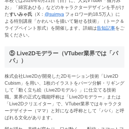
本校では2026年6月21日（日）に、人気VTuber「猫月み
お」「綿宮あひる」などのキャラクターデザインを手がけ
た
すいみゃ氏
（X：
@suimya
フォロワー約18.5万人）に
よる特別講座「かわいいを描いて魅せる技術」（トーク＆
ライブペイント形式）を開催します。詳細は
告知記事
をご
覧ください。
⑤ Live2Dモデラー（VTuber業界では「パ
パ」）
株式会社Live2Dが開発した2Dモーション技術「Live2D
Cubism」を用い、1枚のイラストをパーツ分解・リギング
して「動く立ち絵（Live2Dモデル）」に仕立てる技術
職。業界の正式な職能呼称は「Live2Dモデラー」または
「Live2Dクリエイター」で、VTuber業界ではキャラクタ
ーデザイナー（ママ）と対になる呼称として「パパ」と呼
ばれる文化があります。