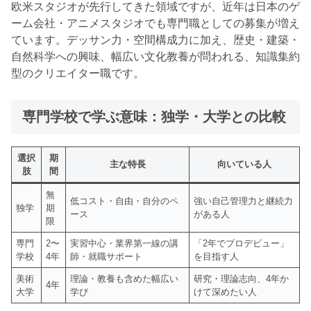
欧米スタジオが先行してきた領域ですが、近年は日本のゲ
ーム会社・アニメスタジオでも専門職としての募集が増え
ています。デッサン力・空間構成力に加え、歴史・建築・
自然科学への興味、幅広い文化教養が問われる、知識集約
型のクリエイター職です。
専門学校で学ぶ意味：独学・大学との比較
選択
期
主な特長
向いている人
肢
間
無
低コスト・自由・自分のペ
強い自己管理力と継続力
独学
期
ース
がある人
限
専門
2〜
実習中心・業界第一線の講
「2年でプロデビュー」
学校
4年
師・就職サポート
を目指す人
美術
理論・教養も含めた幅広い
研究・理論志向、4年か
4年
大学
学び
けて深めたい人