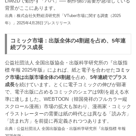
Live2Dで動かす「パパ」── 制作側の需要が急増している
背景がここにあります。
出典：株式会社矢野経済研究所「VTuber市場に関する調査（2025
年）」2025年4月28日プレスリリース
コミック市場：出版全体の4割超を占め、5年連
続プラス成長
公益社団法人 全国出版協会・出版科学研究所の『出版指
標 年報 2025年版』によれば、紙と電子を合わせた
コミッ
ク市場は出版市場全体の4割超
を占め、
5年連続でプラス
成長
を続けています。とくに電子コミックの伸びが顕著
で、電子出版に占めるコミックのシェアは9割を超える水
準に達しました。WEBTOON（韓国発祥のフルカラー縦
スクロール漫画）市場の拡大も加わり、漫画家・コミック
イラストレーターの需要は紙の時代とは異なる「読み方」
「読まれ方」を前提に再定義されつつあります。
出典：公益社団法人 全国出版協会・出版科学研究所『出版指標 年報
2025年版』