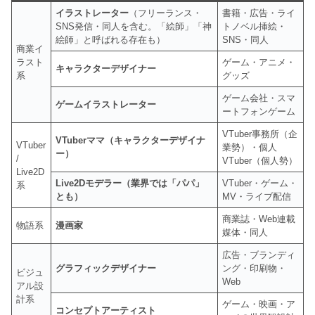
イラストレーター
（フリーランス・
書籍・広告・ライ
SNS発信・同人を含む。「絵師」「神
トノベル挿絵・
絵師」と呼ばれる存在も）
SNS・同人
商業イ
ラスト
ゲーム・アニメ・
キャラクターデザイナー
系
グッズ
ゲーム会社・スマ
ゲームイラストレーター
ートフォンゲーム
VTuber事務所（企
VTuberママ（キャラクターデザイナ
VTuber
業勢）・個人
ー）
/
VTuber（個人勢）
Live2D
Live2Dモデラー（業界では「パパ」
VTuber・ゲーム・
系
とも）
MV・ライブ配信
商業誌・Web連載
物語系
漫画家
媒体・同人
広告・ブランディ
グラフィックデザイナー
ング・印刷物・
ビジュ
Web
アル設
計系
ゲーム・映画・ア
コンセプトアーティスト