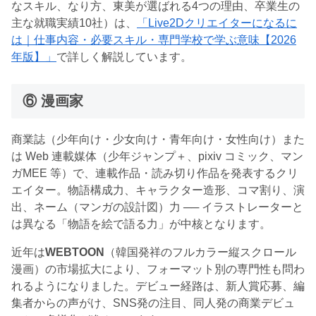
なスキル、なり方、東美が選ばれる4つの理由、卒業生の
主な就職実績10社）は、
「Live2Dクリエイターになるに
は｜仕事内容・必要スキル・専門学校で学ぶ意味【2026
年版】」
で詳しく解説しています。
⑥ 漫画家
商業誌（少年向け・少女向け・青年向け・女性向け）また
は Web 連載媒体（少年ジャンプ＋、pixiv コミック、マン
ガMEE 等）で、連載作品・読み切り作品を発表するクリ
エイター。物語構成力、キャラクター造形、コマ割り、演
出、ネーム（マンガの設計図）力 ── イラストレーターと
は異なる「物語を絵で語る力」が中核となります。
近年は
WEBTOON
（韓国発祥のフルカラー縦スクロール
漫画）の市場拡大により、フォーマット別の専門性も問わ
れるようになりました。デビュー経路は、新人賞応募、編
集者からの声がけ、SNS発の注目、同人発の商業デビュ