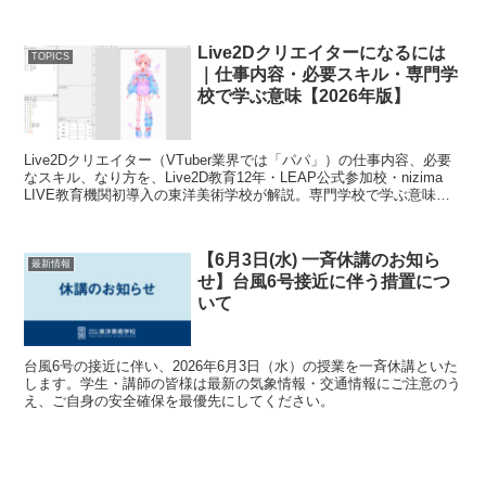
日、プレスリリースを発表しています。 ▶ プ...
Live2Dクリエイターになるには
TOPICS
｜仕事内容・必要スキル・専門学
校で学ぶ意味【2026年版】
Live2Dクリエイター（VTuber業界では「パパ」）の仕事内容、必要
なスキル、なり方を、Live2D教育12年・LEAP公式参加校・nizima
LIVE教育機関初導入の東洋美術学校が解説。専門学校で学ぶ意味、
東美コミックイラストコースの就職実績10社まで網羅。
【6月3日(水) 一斉休講のお知ら
最新情報
せ】台風6号接近に伴う措置につ
いて
台風6号の接近に伴い、2026年6月3日（水）の授業を一斉休講といた
します。学生・講師の皆様は最新の気象情報・交通情報にご注意のう
え、ご自身の安全確保を最優先にしてください。