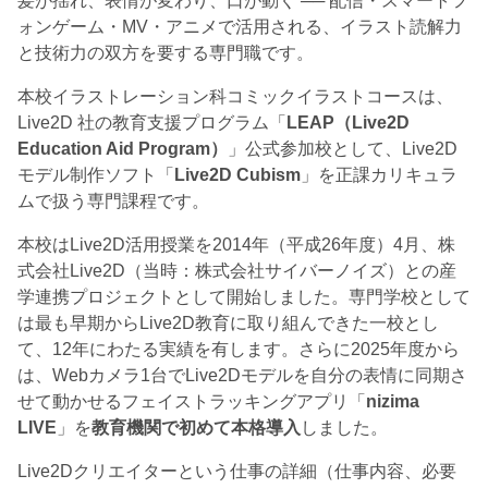
髪が揺れ、表情が変わり、口が動く ── 配信・スマートフ
ォンゲーム・MV・アニメで活用される、イラスト読解力
と技術力の双方を要する専門職です。
本校イラストレーション科コミックイラストコースは、
Live2D 社の教育支援プログラム「
LEAP（Live2D
Education Aid Program）
」公式参加校として、Live2D
モデル制作ソフト「
Live2D Cubism
」を正課カリキュラ
ムで扱う専門課程です。
本校はLive2D活用授業を2014年（平成26年度）4月、株
式会社Live2D（当時：株式会社サイバーノイズ）との産
学連携プロジェクトとして開始しました。専門学校として
は最も早期からLive2D教育に取り組んできた一校とし
て、12年にわたる実績を有します。さらに2025年度から
は、Webカメラ1台でLive2Dモデルを自分の表情に同期さ
せて動かせるフェイストラッキングアプリ「
nizima
LIVE
」を
教育機関で初めて本格導入
しました。
Live2Dクリエイターという仕事の詳細（仕事内容、必要