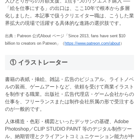
人ひとりからの月額支援、1点ずつのリクエスト購入 ──
「絵を仕事にする」の出口は、ここ10年で根本から多層
化しました。本記事で扱うクリエイター職は、こうした業
界拡大の現場で活躍する具体的な進路の選択肢です。
出典：Patreon 公式About ページ「Since 2013, fans have sent $10
billion to creators on Patreon」（
https://www.patreon.com/about
）
① イラストレーター
書籍の表紙・挿絵、雑誌・広告のビジュアル、ライトノベ
ルの装画、ゲームアートなど、依頼を受けて商業イラスト
を制作する職業。出版社・広告代理店・ゲーム会社からの
仕事を、フリーランスまたは制作会社所属の形で受注する
のが一般的です。
人体構造・色彩・構図といったデッサンの基礎、Adobe
Photoshop／CLIP STUDIO PAINT 等のデジタル制作ツー
ル、納期管理とクライアントコミュニケーション能力が中