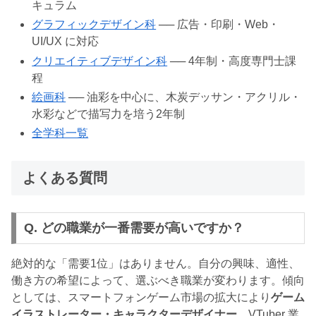
キュラム
グラフィックデザイン科
── 広告・印刷・Web・
UI/UX に対応
クリエイティブデザイン科
── 4年制・高度専門士課
程
絵画科
── 油彩を中心に、木炭デッサン・アクリル・
水彩などで描写力を培う2年制
全学科一覧
よくある質問
Q. どの職業が一番需要が高いですか？
絶対的な「需要1位」はありません。自分の興味、適性、
働き方の希望によって、選ぶべき職業が変わります。傾向
としては、スマートフォンゲーム市場の拡大により
ゲーム
イラストレーター・キャラクターデザイナー
、VTuber 業