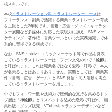
核スキルです。
本校
イラストレーション科 イラストレーターコース
は、
フリーランス・副業で活躍する商業イラストレーター育成
を主眼とした2年制です。書籍・広告・グッズ・キャラク
ター展開など多媒体に対応した表現力に加え、SNSマー
ケティング、著作権、営業ツールといった実務知識まで体
系的に習得できる構成です。
なお、SNS・pixiv・コミックマーケット等で作品を発表
しているイラストレーターは、ファン文化の中で「
絵師
」
と呼ばれます。これは職業名ではなく愛称・呼称で、本人
が名乗ることはあまりありません。実態としては、商業案
件（書籍・広告・ゲーム）と SNS 発信・同人活動を両立
しているイラストレーターを指します。
中でもフォロワー数や技術力で圧倒的な支持を集めるトッ
プ層は「
神絵師
」とリスペクトを込めた敬称で呼ばれ、画
集出版・グッズ販売・VTuberキャラクターデザインなど
多方面で活躍しています。