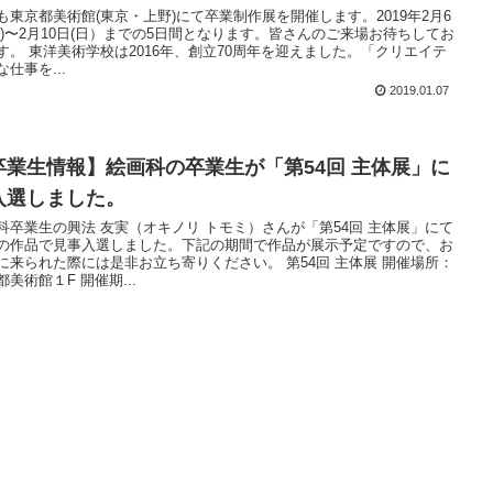
も東京都美術館(東京・上野)にて卒業制作展を開催します。2019年2月6
水)〜2月10日(日）までの5日間となります。皆さんのご来場お待ちしてお
立70周年を迎えました。「クリエイテ
な仕事を...
2019.01.07
卒業生情報】絵画科の卒業生が「第54回 主体展」に
入選しました。
科卒業生の興法 友実（オキノリ トモミ）さんが「第54回 主体展」にて
の作品で見事入選しました。下記の期間で作品が展示予定ですので、お
に来られた際には是非お立ち寄りください。 第54回 主体展 開催場所：
都美術館１F 開催期...