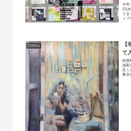
今年
日(
ります。 東洋美術学校は2016年、創
ィブ
【
TOPICS
て
絵画
油彩
近く
東京