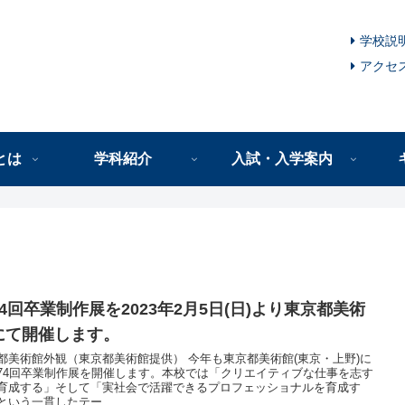
学校説
アクセ
とは
学科紹介
入試・入学案内
74回卒業制作展を2023年2月5日(日)より東京都美術
にて開催します。
術館外観（東京都美術館提供） 今年も東京都美術館(東京・上野)に
74回卒業制作展を開催します。本校では「クリエイティブな仕事を志す
育成する」そして「実社会で活躍できるプロフェッショナルを育成す
という一貫したテー...