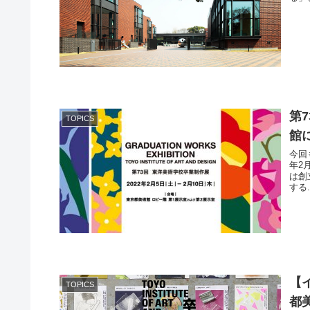
第
TOPICS
館
今回
年2月
は創
する.
【
TOPICS
都