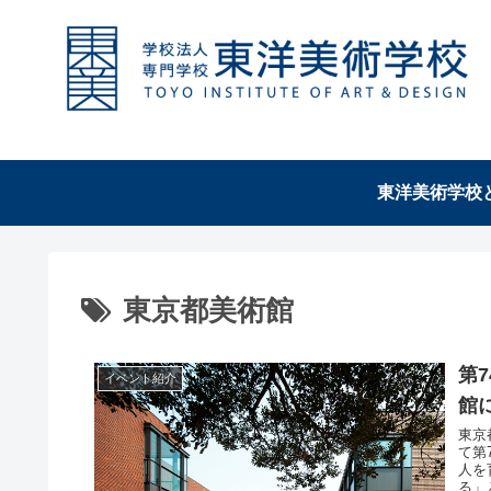
東洋美術学校
東京都美術館
第
イベント紹介
館
東京都美
て第
人を
る」