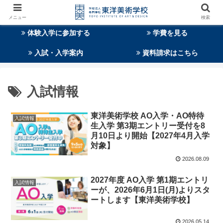
メニュー
検索
体験入学に参加する
学費を見る
入試・入学案内
資料請求はこちら
入試情報
東洋美術学校 AO入学・AO特待
入試情報
生入学 第3期エントリー受付を8
月10日より開始【2027年4月入学
対象】
2026.08.09
2027年度 AO入学 第1期エントリ
入試情報
ーが、2026年6月1日(月)よりスタ
ートします【東洋美術学校】
2026.05.14