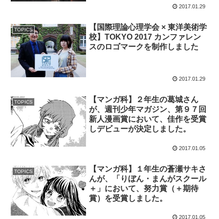
2017.01.29
【国際理論心理学会 × 東洋美術学
TOPICS
校】TOKYO 2017 カンファレン
スのロゴマークを制作しました
2017.01.29
【マンガ科】２年生の葛城さん
TOPICS
が、週刊少年マガジン、第９７回
新人漫画賞において、佳作を受賞
しデビューが決定しました。
2017.01.05
【マンガ科】１年生の蒼瀬サキさ
TOPICS
んが、「りぼん・まんがスクール
＋」において、努力賞（＋期待
賞）を受賞しました。
2017.01.05