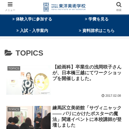
メニュー
検索
体験入学に参加する
学費を見る
入試・入学案内
資料請求はこちら
TOPICS
【絵画科】卒業生の浅岡咲子さん
TOPICS
が、日本橋三越にてワークショッ
プを開催しました。
2017.02.08
練馬区立美術館「サヴィニャック
TOPICS
—— パリにかけたポスターの魔
法」関連イベントに本校講師が登
壇しました