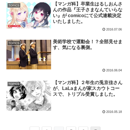
【マンガ科】卒業生はるしおんさ
TOPICS
んの作品『王子さまなんていらな
い』が comicoにて公式連載決定
いたしました。
2016.07.06
美術学校で運動会！？全部見せま
TOPICS
す、気になる裏側。
2016.06.04
【マンガ科】２年生の兎京佳さん
TOPICS
が、LaLaまんが家スカウトコー
スで、トリプル受賞しました。
2016.05.18